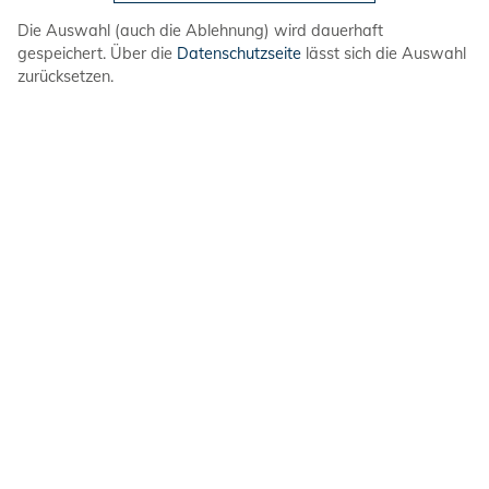
Die Auswahl (auch die Ablehnung) wird dauerhaft
gespeichert. Über die
Datenschutzseite
lässt sich die Auswahl
zurücksetzen.
Ich gehe weder hungrig noch direkt nach
dem Essen ins Wasser