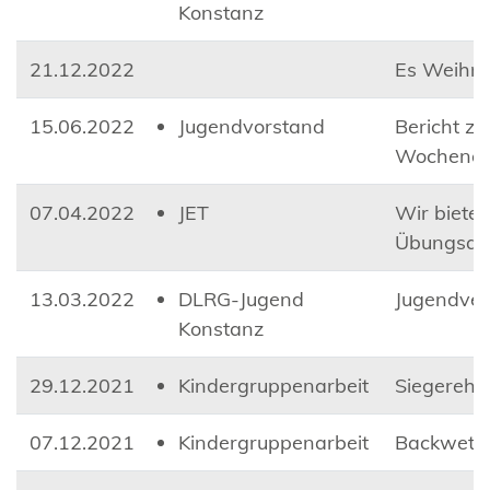
Konstanz
21.12.2022
Es Weihna
15.06.2022
Jugendvorstand
Bericht z
Wochene
07.04.2022
JET
Wir bieten
Übungsab
13.03.2022
DLRG-Jugend
Jugendve
Konstanz
29.12.2021
Kindergruppenarbeit
Siegerehr
07.12.2021
Kindergruppenarbeit
Backwett