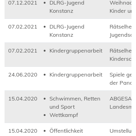
07.12.2021
DLRG-Jugend
Weihnacht
Konstanz
Kinder un
07.02.2021
DLRG-Jugend
Rätselheft
Konstanz
Jugendsc
07.02.2021
Kindergruppenarbeit
Rätselheft
Kindersc
24.06.2020
Kindergruppenarbeit
Spiele geg
der Pand
15.04.2020
Schwimmen, Retten
ABGESAGT
und Sport
Landesmei
Wettkampf
15.04.2020
Öffentlichkeit
Umstellung