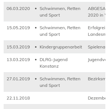
06.03.2020
Schwimmen, Retten
ABGESAGT:
und Sport
2020 in V
15.05.2019
Schwimmen, Retten
Erfolgreic
und Sport
Landesmei
15.03.2019
Kindergruppenarbeit
Spielenac
13.03.2019
DLRG-Jugend
Jugendve
Konstanz
27.01.2019
Schwimmen, Retten
Bezirksme
und Sport
22.11.2018
Dezember