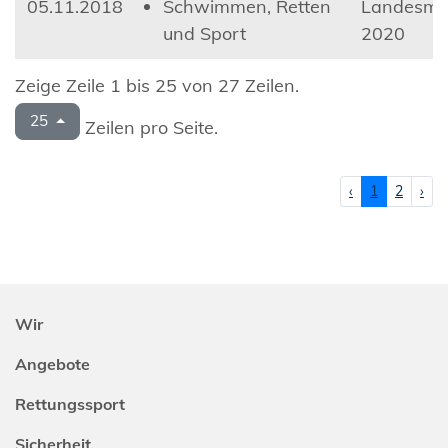
05.11.2018
Schwimmen, Retten
Landesmei
und Sport
2020
Zeige Zeile 1 bis 25 von 27 Zeilen.
25
Zeilen pro Seite.
‹
1
2
›
Wir
Angebote
Rettungssport
Sicherheit